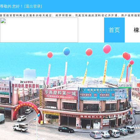
尊敬的
您好！
[退出登录]
受德富塑料网会员服务的相关规定、程序和惯例，凭真实有效的资料登记并开通。用户使用德富塑
首页
橡