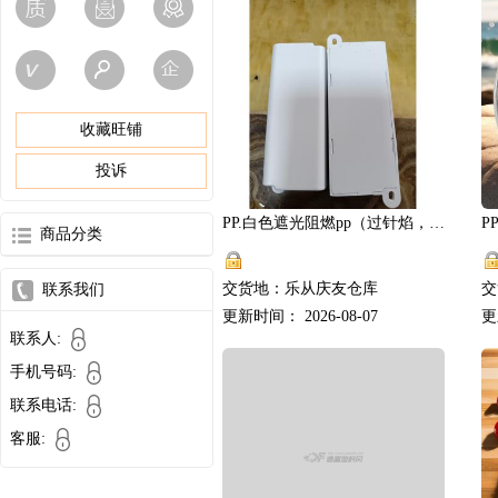
收藏旺铺
投诉
PP.白色遮光阻燃pp（过针焰，滴落不燃棉）.澳特达改性厂
商品分类
交货地：乐从庆友仓库
交
联系我们
更新时间： 2026-08-07
更
联系人:
手机号码:
联系电话:
客服: