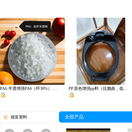
PA6.半透增强PA6（纤30%）.澳特达改性厂
PP.原色增强pp料（抗翘曲，低收缩，定型好）.澳特达改性厂
全部产品
德富塑料